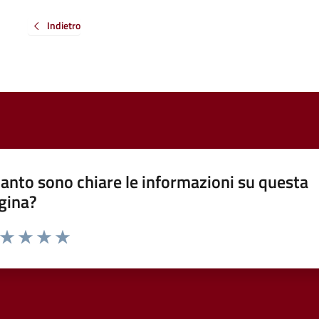
Indietro
anto sono chiare le informazioni su questa
gina?
a da 1 a 5 stelle la pagina
ta 1 stelle su 5
Valuta 2 stelle su 5
Valuta 3 stelle su 5
Valuta 4 stelle su 5
Valuta 5 stelle su 5