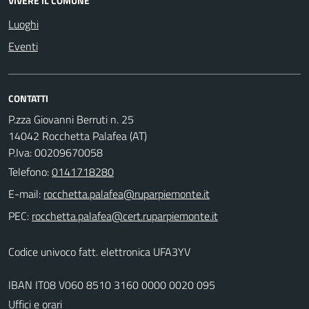
VIVERE IL COMUNE
Luoghi
Eventi
CONTATTI
P.zza Giovanni Berruti n. 25
14042 Rocchetta Palafea (AT)
P.Iva: 00209670058
Telefono:
0141718280
E-mail:
PEC:
Codice univoco fatt. elettronica UFA3YV
IBAN IT08 V060 8510 3160 0000 0020 095
Uffici e orari