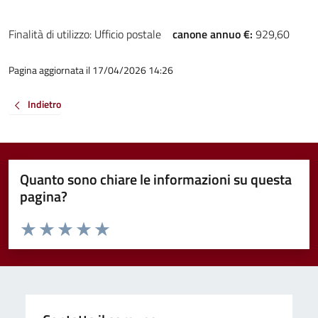
Finalità di utilizzo: Ufficio postale
canone annuo €:
929,60
Pagina aggiornata il 17/04/2026 14:26
Indietro
Quanto sono chiare le informazioni su questa
pagina?
Valuta da 1 a 5 stelle la pagina
Valuta 1 stelle su 5
Valuta 2 stelle su 5
Valuta 3 stelle su 5
Valuta 4 stelle su 5
Valuta 5 stelle su 5