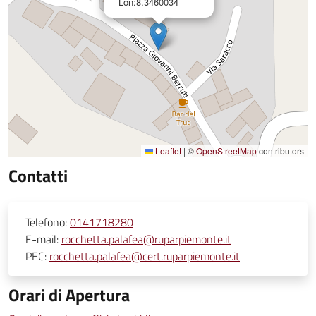
Lon:8.3460034
Leaflet
|
©
OpenStreetMap
contributors
Contatti
Telefono:
0141718280
E-mail:
rocchetta.palafea@ruparpiemonte.it
PEC:
rocchetta.palafea@cert.ruparpiemonte.it
Orari di Apertura